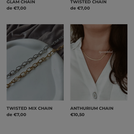
GLAM CHAIN
TWISTED CHAIN
Preço
de €7,00
Preço
de €7,00
normal
normal
TWISTED
ANTHURIUM
MIX
CHAIN
CHAIN
TWISTED MIX CHAIN
ANTHURIUM CHAIN
Preço
de €7,00
Preço
€10,50
normal
normal