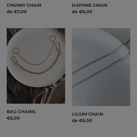
CHUNKY CHAIN
DAPHNE CHAIN
Preço
de €7,00
Preço
de €6,00
normal
normal
BAG
LILIUM
CHAINS
CHAIN
BAG CHAINS
LILIUM CHAIN
Preço
€5,00
Preço
de €6,00
normal
normal