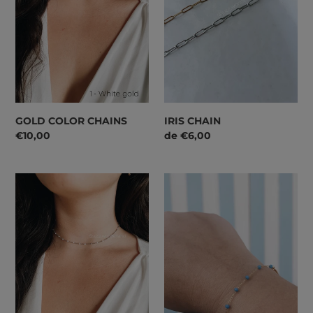
:
GOLD COLOR CHAINS
IRIS CHAIN
Preço
€10,00
Preço
de €6,00
normal
normal
SILVER
DAINTY
COLOR
CRYSTAL
CHAINS
COLOR
CHAINS
BRACELET