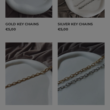
GOLD KEY CHAINS
SILVER KEY CHAINS
Preço
€5,00
Preço
€5,00
normal
normal
GLAM
TWISTED
CHAIN
CHAIN